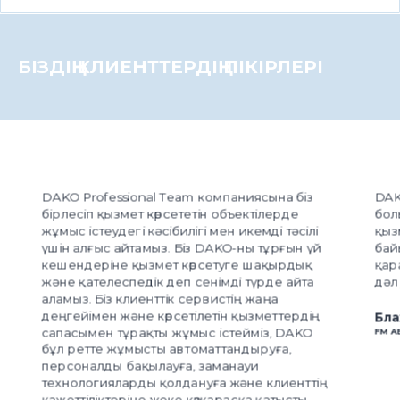
БІЗДІҢ КЛИЕНТТЕРДІҢ ПІКІРЛЕРІ
біз
DAKO компаниясы біздің сенімді серіктесіміз
е
болып табылады және жоғары деңгейде
сілі
қызмет көрсетеді. Компания өз міндеттеріне
н үй
байыпты және толық жауапкершілікпен
дық
қарайды. Жұмыстар өте мұқият және ұқыпты,
йта
дәл уақытында орындалады.
рдің
Блажей Ягелло
AKO
FM АВВ БОЙЫНША БАСҚАРУШЫ, ЛОДЗЬ
нттің
сты