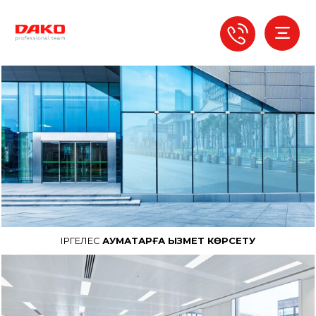
ІРГЕЛЕС
АУМАҚТАРҒА ҚЫЗМЕТ КӨРСЕТУ