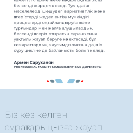
және
ір
еді.
РЫ
Біз кез келген
сұрақтарыңызға жауап