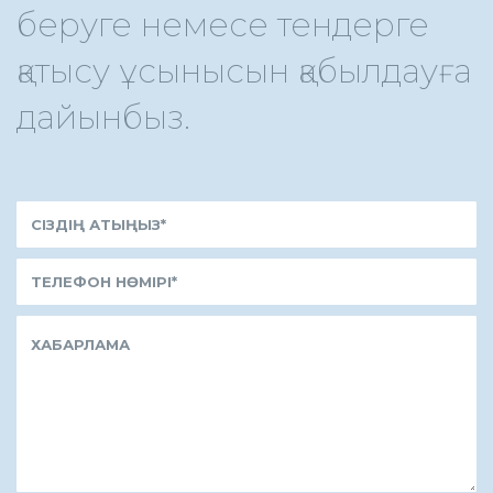
беруге немесе тендерге
қатысу ұсынысын қабылдауға
дайынбыз.