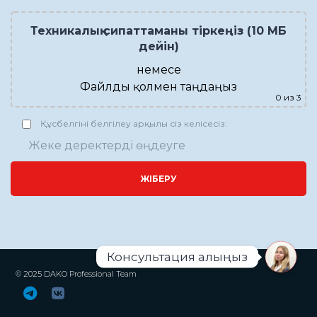
Техникалық сипаттаманы тіркеңіз (10 МБ
дейін)
немесе
Файлды қолмен таңдаңыз
0
из 3
Құсбелгіні белгілеу арқылы сіз келісесіз:
Жеке деректерді өңдеуге
ЖІБЕРУ
Консультация алыңыз
© 2025 DAKO Professional Team
Open ch